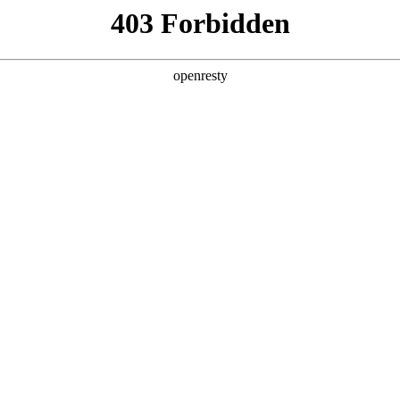
产品及服务
行业解决方案
合作伙伴
投资者关系
网站的用户或浏览者，聚鑫汇数码集团股份有限公司和/或其关联公司
条款授予。如果您不同意下列任何条款、请停止使用本网址。对于违反